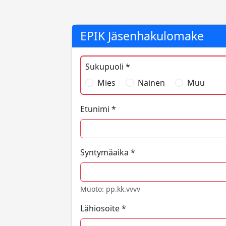
EPIK Jäsenhakulomake
Sukupuoli *
Mies
Nainen
Muu
Etunimi *
Syntymäaika *
Muoto: pp.kk.vvvv
Lähiosoite *