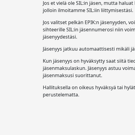
Jos et vielä ole SIL:in jäsen, mutta haluat 
jolloin ilmoitamme SIL:iin liittymisestäsi.
Jos valitset pelkän EPIK:n jäsenyyden, voi
sihteerille SIL:in jäsennumerosi niin voi
jäsenyydestäsi.
Jäsenyys jatkuu automaattisesti mikäli j
Kun jäsenyys on hyväksytty saat siitä ti
jäsenmaksulaskun. Jäsenyys astuu voimaa
jäsenmaksusi suorittanut.
Hallituksella on oikeus hyväksyä tai hyl
perustelematta.